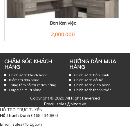
Bàn làm việc
2,000,000
CHĂM SÓC KHÁCH
HƯỚNG DẪN MUA
HÀNG
HÀNG
Chính sách khách hàng
Chính sách bảo hành
Kiểm tra đơn hàng
Chính sách đổi trả
Trung tâm hỗ trợ khách hàng
Chính sách giao hàng
Quy định mua hàng
Chính sách thanh toán
Copyright © 2020 All Right Reversed
Email: sales@bizgo.vn
HỖ TRỢ TRỰC TUYẾN
Hồ Thanh Danh
0169 4340800
Email: sales@bizgo.vn