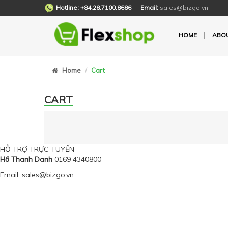
Hotline: +84.28.7100.8686
Email:
sales@bizgo.vn
HOME
ABO
Home
Cart
CART
HỖ TRỢ TRỰC TUYẾN
Hồ Thanh Danh
0169 4340800
Email: sales@bizgo.vn